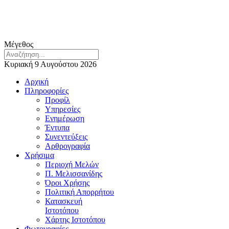
Μέγεθος
Κυριακή 9 Αυγούστου 2026
Αρχική
Πληροφορίες
Προφίλ
Υπηρεσίες
Ενημέρωση
Έντυπα
Συνεντεύξεις
Αρθρογραφία
Χρήσιμα
Περιοχή Μελών
Π. Μελισσανίδης
Όροι Χρήσης
Πολιτική Απορρήτου
Κατασκευή
Ιστοτόπου
Χάρτης Ιστοτόπου
Φωτογραφίες