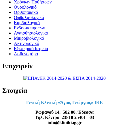
Χρόνιων Παθήσεων
Ουρολογικό
Ορθοπαιδικό
Οφθαλμολογικό
Καρδιολογικό
Ενδοσκοπήσεων
Αναισθησιολογικό
Μικροβιολογικό
Ακτινολογικό
Εξωτερικά Ιατρεία
Ασθενοφόρο
Επιχειρείν
Στοιχεία
Γενική Κλινική «Άγιος Γεώργιος» ΙΚΕ
Ρωμανού 14, 582 00, Έδεσσα
Τηλ. Κέντρο 23810 25401 - 03
info@klinikiag.gr