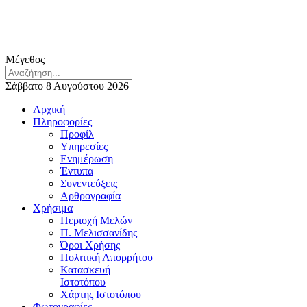
Μέγεθος
Σάββατο 8 Αυγούστου 2026
Αρχική
Πληροφορίες
Προφίλ
Υπηρεσίες
Ενημέρωση
Έντυπα
Συνεντεύξεις
Αρθρογραφία
Χρήσιμα
Περιοχή Μελών
Π. Μελισσανίδης
Όροι Χρήσης
Πολιτική Απορρήτου
Κατασκευή
Ιστοτόπου
Χάρτης Ιστοτόπου
Φωτογραφίες