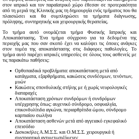
στον ιατρικό και τον παραϊατρικό χώρο έθεσαν σε προτεραιότητα
από τη μεριά της Κλινικής μας τη δημιουργία ενός τμήματος που θα
πλαισιώσει και θα συμπληρώσει τα τμήματα διάγνωσης,
πρόληψης, συντηρητικής και χειρουργικής θεραπείας.
Το τμήμα αυτό ονομάζεται τμήμα Φυσικής Ιατρικής και
Αποκατάστασης. Ένα τμήμα σύγχρονο για τα δεδομένα της
περιοχής μας που σαν σκοπό έχει να καλύψει τις όποιες ανάγκες
στον τομέα της αποκατάστασης στις διάφορες παθολογίες. Το
τμήμα αυτό παρέχει ιατρικές υπηρεσίες σε όλους τους ασθενείς με
τις παρακάτω παθήσεις:
Ορθοπαιδικά προβλήματα: αποκατάσταση μετά από
κατάγματα, εξαρθρήματα, κακώσεις συνδέσμων, τενόντων,
μυών
Κακώσεις σπονδυλικής στήλης με ή χωρίς νευρολογικές
διαταραχές
Αποκατάσταση χρόνιων συνδρόμων ή συνδρόμων
υπέρχρησης όπως: αυχενικό σύνδρομο, οσφυαλγία,
επικονδυλίτιδα αγκώνα, περιαρθρίτιδα ώμου, σύνδρομο
καρπιαίου σωλήνα
Αποκατάσταση ασθενών μετά από αγγειακό εγκεφαλικό
επεισόδιο
Δισκοκήλες Α.Μ.Σ.Σ. και Ο.Μ.Σ.Σ. χειρουργικά ή
συντηρητικά αντιμετωπιζόμενες