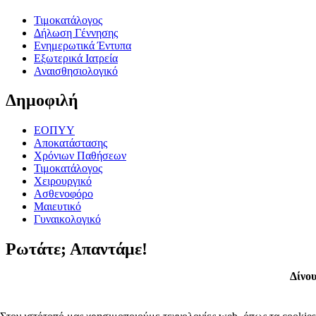
Τιμοκατάλογος
Δήλωση Γέννησης
Ενημερωτικά Έντυπα
Εξωτερικά Ιατρεία
Αναισθησιολογικό
Δημοφιλή
ΕΟΠΥΥ
Αποκατάστασης
Χρόνιων Παθήσεων
Τιμοκατάλογος
Χειρουργικό
Ασθενοφόρο
Μαιευτικό
Γυναικολογικό
Ρωτάτε; Απαντάμε!
Δίνου