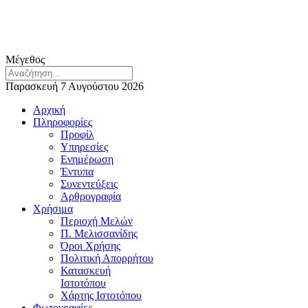
Μέγεθος
Παρασκευή 7 Αυγούστου 2026
Αρχική
Πληροφορίες
Προφίλ
Υπηρεσίες
Ενημέρωση
Έντυπα
Συνεντεύξεις
Αρθρογραφία
Χρήσιμα
Περιοχή Μελών
Π. Μελισσανίδης
Όροι Χρήσης
Πολιτική Απορρήτου
Κατασκευή
Ιστοτόπου
Χάρτης Ιστοτόπου
Φωτογραφίες