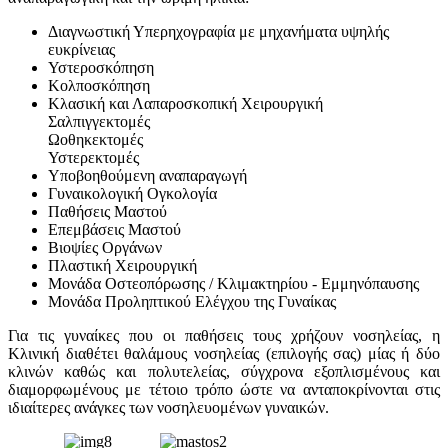
Διαγνωστική Υπερηχογραφία με μηχανήματα υψηλής
ευκρίνειας
Υστεροσκόπηση
Κολποσκόπηση
Κλασική και Λαπαροσκοπική Χειρουργική
Σαλπιγγεκτομές
Ωοθηκεκτομές
Υστερεκτομές
Υποβοηθούμενη αναπαραγωγή
Γυναικολογική Ογκολογία
Παθήσεις Μαστού
Επεμβάσεις Μαστού
Βιοψίες Οργάνων
Πλαστική Χειρουργική
Μονάδα Οστεοπόρωσης / Κλιμακτηρίου - Εμμηνόπαυσης
Μονάδα Προληπτικού Ελέγχου της Γυναίκας
Για τις γυναίκες που οι παθήσεις τους χρήζουν νοσηλείας, η
Κλινική διαθέτει θαλάμους νοσηλείας (επιλογής σας) μίας ή δύο
κλινών καθώς και πολυτελείας, σύγχρονα εξοπλισμένους και
διαμορφωμένους με τέτοιο τρόπο ώστε να ανταποκρίνονται στις
ιδιαίτερες ανάγκες των νοσηλευομένων γυναικών.