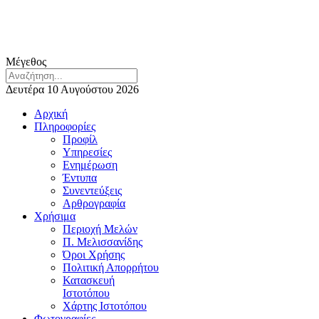
Μέγεθος
Δευτέρα 10 Αυγούστου 2026
Αρχική
Πληροφορίες
Προφίλ
Υπηρεσίες
Ενημέρωση
Έντυπα
Συνεντεύξεις
Αρθρογραφία
Χρήσιμα
Περιοχή Μελών
Π. Μελισσανίδης
Όροι Χρήσης
Πολιτική Απορρήτου
Κατασκευή
Ιστοτόπου
Χάρτης Ιστοτόπου
Φωτογραφίες