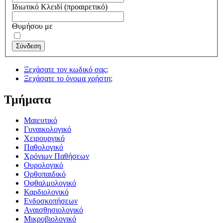
Ιδιωτικό Κλειδί
(προαιρετικό)
Θυμήσου με
Σύνδεση
Ξεχάσατε τον κωδικό σας;
Ξεχάσατε το όνομα χρήστη;
Τμήματα
Μαιευτικό
Γυναικολογικό
Χειρουργικό
Παθολογικό
Χρόνιων Παθήσεων
Ουρολογικό
Ορθοπαιδικό
Οφθαλμολογικό
Καρδιολογικό
Ενδοσκοπήσεων
Αναισθησιολογικό
Μικροβιολογικό