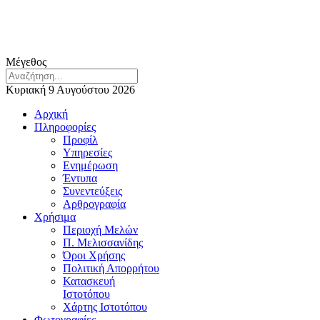
Μέγεθος
Κυριακή 9 Αυγούστου 2026
Αρχική
Πληροφορίες
Προφίλ
Υπηρεσίες
Ενημέρωση
Έντυπα
Συνεντεύξεις
Αρθρογραφία
Χρήσιμα
Περιοχή Μελών
Π. Μελισσανίδης
Όροι Χρήσης
Πολιτική Απορρήτου
Κατασκευή
Ιστοτόπου
Χάρτης Ιστοτόπου
Φωτογραφίες