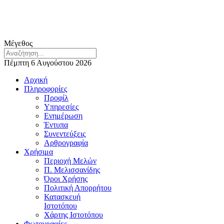
Μέγεθος
Πέμπτη 6 Αυγούστου 2026
Αρχική
Πληροφορίες
Προφίλ
Υπηρεσίες
Ενημέρωση
Έντυπα
Συνεντεύξεις
Αρθρογραφία
Χρήσιμα
Περιοχή Μελών
Π. Μελισσανίδης
Όροι Χρήσης
Πολιτική Απορρήτου
Κατασκευή
Ιστοτόπου
Χάρτης Ιστοτόπου
Φωτογραφίες