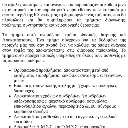
Οι υψηλές απαιτήσεις και ανάγκες που παρουσιάζονται καθημερινά
στον ιατρικό και τον παραϊατρικό χώρο έθεσαν σε προτεραιότητα
από τη μεριά της Κλινικής μας τη δημιουργία ενός τμήματος που θα
πλαισιώσει και θα συμπληρώσει τα τμήματα διάγνωσης,
πρόληψης, συντηρητικής και χειρουργικής θεραπείας.
Το τμήμα αυτό ονομάζεται τμήμα Φυσικής Ιατρικής και
Αποκατάστασης. Ένα τμήμα σύγχρονο για τα δεδομένα της
περιοχής μας που σαν σκοπό έχει να καλύψει τις όποιες ανάγκες
στον τομέα της αποκατάστασης στις διάφορες παθολογίες. Το
τμήμα αυτό παρέχει ιατρικές υπηρεσίες σε όλους τους ασθενείς με
τις παρακάτω παθήσεις:
Ορθοπαιδικά προβλήματα: αποκατάσταση μετά από
κατάγματα, εξαρθρήματα, κακώσεις συνδέσμων, τενόντων,
μυών
Κακώσεις σπονδυλικής στήλης με ή χωρίς νευρολογικές
διαταραχές
Αποκατάσταση χρόνιων συνδρόμων ή συνδρόμων
υπέρχρησης όπως: αυχενικό σύνδρομο, οσφυαλγία,
επικονδυλίτιδα αγκώνα, περιαρθρίτιδα ώμου, σύνδρομο
καρπιαίου σωλήνα
Αποκατάσταση ασθενών μετά από αγγειακό εγκεφαλικό
επεισόδιο
Δισκοκήλες Α.Μ.Σ.Σ. και Ο.Μ.Σ.Σ. χειρουργικά ή