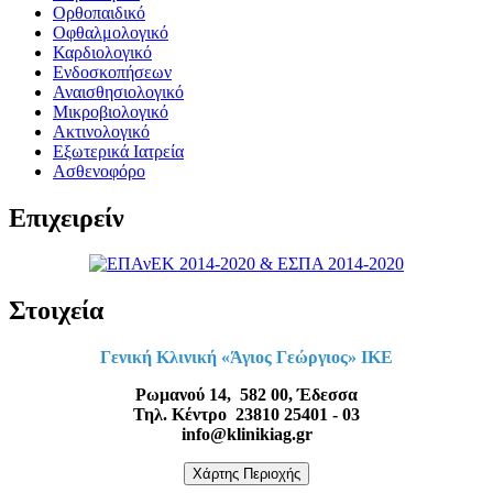
Ορθοπαιδικό
Οφθαλμολογικό
Καρδιολογικό
Ενδοσκοπήσεων
Αναισθησιολογικό
Μικροβιολογικό
Ακτινολογικό
Εξωτερικά Ιατρεία
Ασθενοφόρο
Επιχειρείν
Στοιχεία
Γενική Κλινική «Άγιος Γεώργιος» ΙΚΕ
Ρωμανού 14, 582 00, Έδεσσα
Τηλ. Κέντρο 23810 25401 - 03
info@klinikiag.gr
Χάρτης Περιοχής