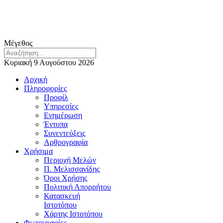
Μέγεθος
Κυριακή 9 Αυγούστου 2026
Αρχική
Πληροφορίες
Προφίλ
Υπηρεσίες
Ενημέρωση
Έντυπα
Συνεντεύξεις
Αρθρογραφία
Χρήσιμα
Περιοχή Μελών
Π. Μελισσανίδης
Όροι Χρήσης
Πολιτική Απορρήτου
Κατασκευή
Ιστοτόπου
Χάρτης Ιστοτόπου
Φωτογραφίες