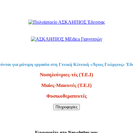
ύνται για μόνιμη εργασία στη Γενική Κλινική «Άγιος Γεώργιος» Έδ
Νοσηλεύτριες-τές (Τ.Ε.Ι)
Μαίες-Μαιευτές (Τ.Ε.Ι)
Φυσικοθεραπευτές
Πληροφορίες
Εγγραφείτε στο Newsletter μας