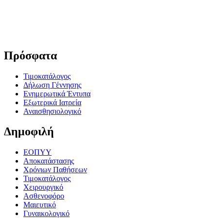
Πρόσφατα
Τιμοκατάλογος
Δήλωση Γέννησης
Ενημερωτικά Έντυπα
Εξωτερικά Ιατρεία
Αναισθησιολογικό
Δημοφιλή
ΕΟΠΥΥ
Αποκατάστασης
Χρόνιων Παθήσεων
Τιμοκατάλογος
Χειρουργικό
Ασθενοφόρο
Μαιευτικό
Γυναικολογικό