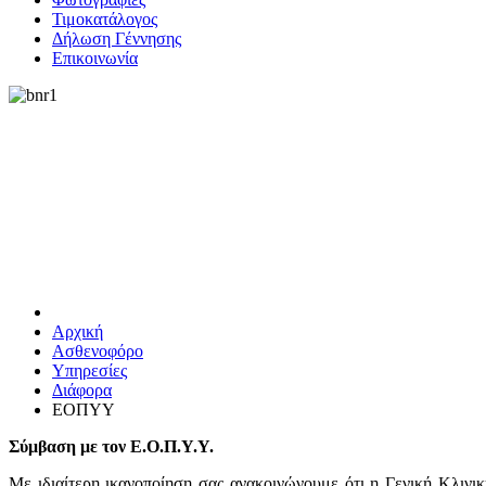
Τιμοκατάλογος
Δήλωση Γέννησης
Επικοινωνία
Αρχική
Ασθενοφόρο
Υπηρεσίες
Διάφορα
ΕΟΠΥΥ
Σύμβαση με τον Ε.Ο.Π.Υ.Υ.
Με ιδιαίτερη ικανοποίηση σας ανακοινώνουμε ότι η Γενική Κλ